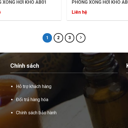
 XÔNG HƠI KHÔ AB01
PHÒNG XÔNG HƠI KHÔ AB
ệ
Liên hệ
1
2
3
Chính sách
Hỗ trợ khách hàng
Đổi trả hàng hóa
Chính sách bảo hành