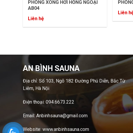
PHÒNG XÔNG HƠI HỒNG NGOẠI
PHÒNG
AB04
Liên h
Liên hệ
AN BÌNH SAUNA
Địa chỉ: Số 103, Ngõ 182 Đường Phú Diễn, Bắc Từ
Liêm, Hà Nội
Điện thoại:
094.6673.222
Email: Anbinhsauna@gmail.com
Website: www.anbinhsauna.com