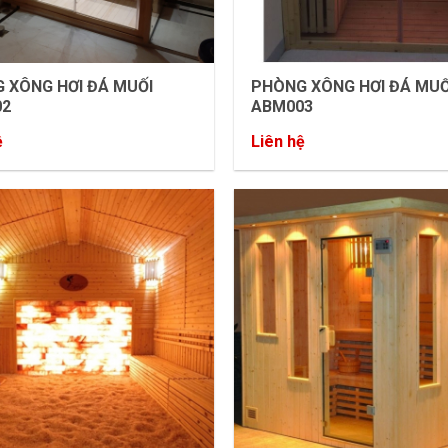
 XÔNG HƠI ĐÁ MUỐI
PHÒNG XÔNG HƠI ĐÁ MUỐ
02
ABM003
ệ
Liên hệ