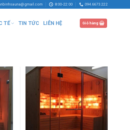
anbinhsauna@gmail.com
8:00-22:00
094.6673.222
C TẾ
TIN TỨC
LIÊN HỆ
Giỏ hàng