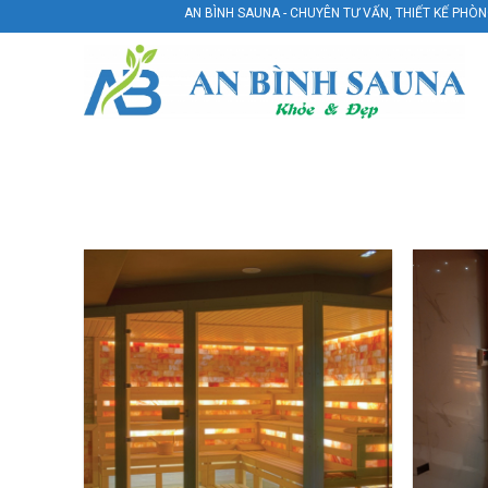
Skip
AN BÌNH SAUNA - CHUYÊN TƯ VẤN, THIẾT KẾ PHÒNG XÔNG HƠI CHUY
to
content