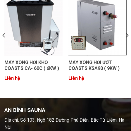
MÁY XÔNG HƠI KHÔ
MÁY XÔNG HƠI ƯỚT
COASTS CA- 60C ( 6KW )
COASTS KSA90 ( 9KW )
Liên hệ
Liên hệ
AN BÌNH SAUNA
Địa chỉ: Số 103, Ngõ 182 Đường Phú Diễn, Bắc Từ Liêm, Hà
Nội