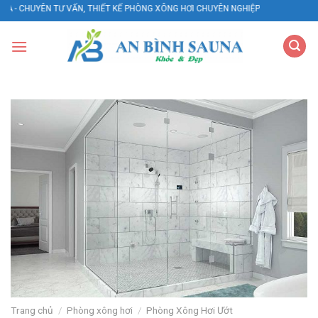
Skip
UYÊN TƯ VẤN, THIẾT KẾ PHÒNG XÔNG HƠI CHUYÊN NGHIỆP
to
content
Trang chủ
/
Phòng xông hơi
/
Phòng Xông Hơi Ướt